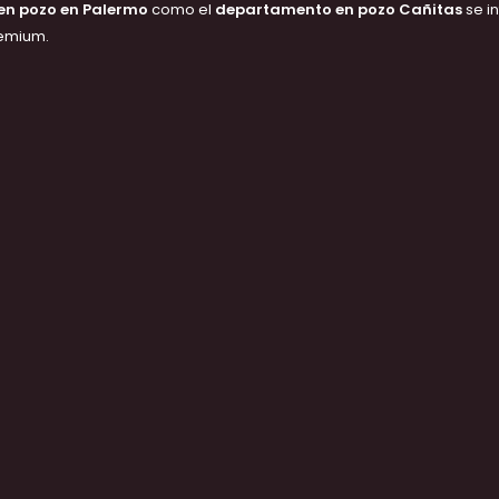
n pozo en Palermo
como el
departamento en pozo Cañitas
se i
emium.